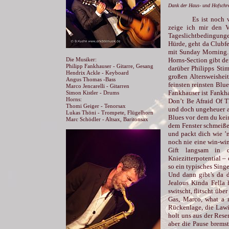
Dank der Haus- und Hofschr
Es ist noch 
zeige ich mir den Vo
Tageslichtbedingung
Hürde, geht da Clubfe
mit Sunday Morning. K
Horns-Section gibt d
Die Musiker:
Philipp Fankhauser - Gitarre, Gesang
darüber Philipps Sti
Hendrix Ackle - Keyboard
großen Altersweishei
Angus Thomas -Bass
feinsten reinsten Blu
Marco Jencarelli - Gitarren
Fankhauser ist Fankh
Simon Kistler - Drums
Horns:
Don’t Be Afraid Of T
Thomi Geiger - Tenorsax
und doch ungeheuer au
Lukas Thöni - Trompete, Flügelhorn
Blues vor dem du kein
Marc Schödler - Altsax, Baritonsax
dem Fenster schmeißen
und packt dich wie ’n
noch nie eine win-wi
Gift langsam in d
Kniezitterpotential 
so ein typisches Sing
Und dann gibt’s da d
Jealous Kinda Fella 
switscht, flitscht übe
Gas, Marco, what a m
Rückenlage, die Lawi
holt uns aus der Reser
aber die Pause brems