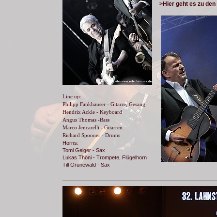
>Hier geht es zu de
Line up:
Philipp Fankhauser - Gitarre, Gesang
Hendrix Ackle - Keyboard
Angus Thomas -Bass
Marco Jencarelli - Gitarren
Richard Spooner - Drums
Horns:
Tomi Geiger - Sax
Lukas Thöni - Trompete, Flügelhorn
Till Grünewald - Sax