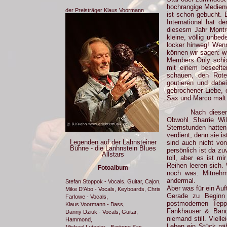
hochrangige Medienv
der Preisträger Klaus Voormann
ist schon gebucht. 
International hat d
diesesm Jahr Montre
kleine, völlig unbe
locker hinweg! Wenn
können wir sagen: wi
Members Only schic
mit einem beseelte
schauen, den Rote
goutieren und dabe
gebrochener Liebe, 
Sax und Marco malt
Nach dieser
Obwohl Sharrie Wi
Sternstunden hatten
verdient, denn sie i
Legenden auf der Lahnsteiner
sind auch nicht von
Bühne - die Lanhnstein Blues
persönlich ist da zu
Allstars
toll, aber es ist m
Reihen leeren sich.
Fotoalbum
noch was. Mitnehm
andermal.
Stefan Stoppok - Vocals, Guitar, Cajon,
Aber was für ein Au
Mike D'Abo - Vocals, Keyboards, Chris
Gerade zu Beginn 
Farlowe - Vocals,
postmodernen Teppi
Klaus Voormann - Bass,
Fankhauser & Band 
Danny Dziuk - Vocals, Guitar,
niemand still. Viel
Hammond,
Leben ein Stück näh
Michael Lutzeier - Baritone Sax