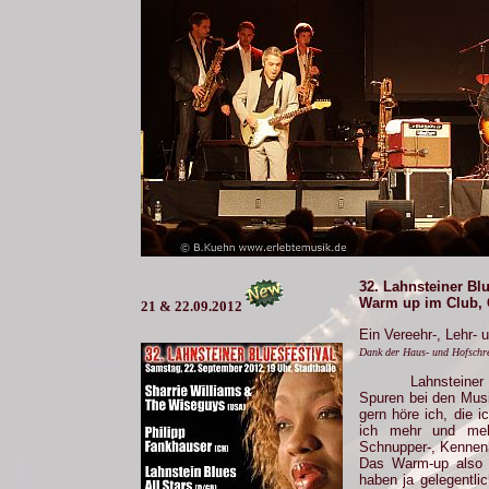
32. Lahnsteiner Blu
Warm up im Club, 
21 & 22.09.2012
Ein Vereehr-, Lehr-
Dank der Haus- und Hofschr
Lahnsteiner
Spuren bei den Mus
gern höre ich, die 
ich mehr und mehr
Schnupper-, Kennen
Das Warm-up also s
haben ja gelegentli