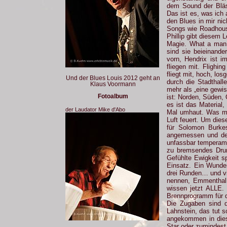
dem Sound der Bläs
Das ist es, was ic
den Blues in mir nic
Songs wie Roadhouse
Phillip gibt diesem 
Magie. What a man.
sind sie beieinande
vorn, Hendrix ist 
fliegen mit. Flighin
fliegt mit, hoch, lo
Und der Blues Louis 2012 geht an
durch die Stadthall
Klaus Voormann
mehr als „eine gewi
Fotoalbum
ist: Norden, Süden,
es ist das Material
der Laudator Mike d'Abo
Mal umhaut. Was mi
Luft feuert. Um die
für Solomon Burkes
angemessen und dem
unfassbar temperame
zu bremsendes Drums
Gefühlte Ewigkeit s
Einsatz. Ein Wunde
drei Runden… und vi
nennen, Emmenthal 
wissen jetzt ALLE.
Brennprogramm für d
Die Zugaben sind d
Lahnstein, das tut 
angekommen in die
Star oder zumindest 