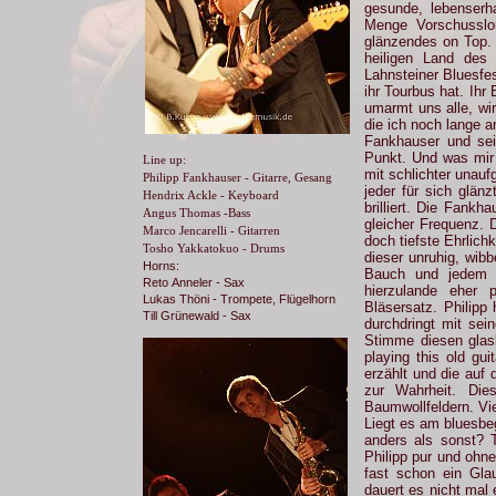
gesunde, lebenserha
Menge Vorschusslo
glänzendes on Top.
heiligen Land des
Lahnsteiner Bluesf
ihr Tourbus hat. Ihr
umarmt uns alle, wi
die ich noch lange an
Fankhauser und sein
Punkt. Und was mir 
Line up:
mit schlichter unauf
Philipp Fankhauser - Gitarre, Gesang
jeder für sich glän
Hendrix Ackle - Keyboard
brilliert. Die Fankh
Angus Thomas -Bass
gleicher Frequenz. 
Marco Jencarelli - Gitarren
doch tiefste Ehrlich
Tosho Yakkatokuo - Drums
dieser unruhig, wib
Horns:
Bauch und jedem M
Reto Anneler - Sax
hierzulande eher p
Lukas Thöni - Trompete, Flügelhorn
Bläsersatz. Philipp
Till Grünewald - Sax
durchdringt mit sei
Stimme diesen glask
playing this old gui
erzählt und die auf 
zur Wahrheit. Di
Baumwollfeldern. Vie
Liegt es am bluesbe
anders als sonst? T
Philipp pur und ohne
fast schon ein Gla
dauert es nicht mal