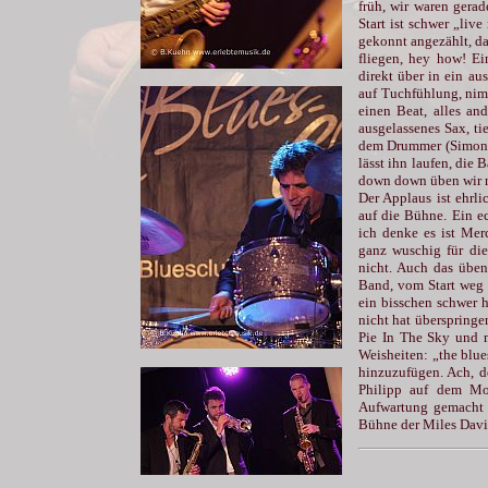
früh, wir waren gera
Start ist schwer „liv
gekonnt angezählt, da
fliegen, hey how! Ei
direkt über in ein a
auf Tuchfühlung, nimm
einen Beat, alles a
ausgelassenes Sax, ti
dem Drummer (Simon K
lässt ihn laufen, die
down down üben wir n
Der Applaus ist ehrli
auf die Bühne. Ein ec
ich denke es ist Me
ganz wuschig für die
nicht. Auch das üben
Band, vom Start weg 1
ein bisschen schwer h
nicht hat überspringen
Pie In The Sky und 
Weisheiten: „the blues 
hinzuzufügen. Ach, d
Philipp auf dem Mon
Aufwartung gemacht h
Bühne der Miles Davi