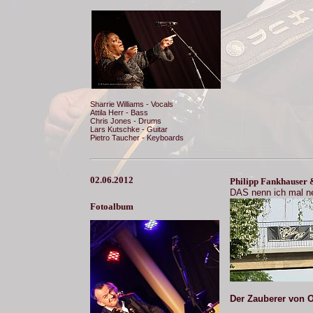
Sharrie Williams - Vocals
Attila Herr - Bass
Chris Jones - Drums
Lars Kutschke - Guitar
Pietro Taucher - Keyboards
02.06.2012
Philipp Fankhauser
D
A
S
n
e
n
n
i
c
h
m
a
l
n
Fotoalbum
Der Zauberer von 