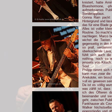
knistert, hatte Ar
Blueshormone, -ph
aufmerksames Publi
Sonderapplaus.
Gonna Rain packt d
Hintergrund und läss
das für eine Blade g
Alles ist voller kle
Routine. So macht’
nachlegen. Marco be
wichst die Tasten,
gegenseitig in den 
so prall, verdammt
überkochende Lava,
fühlt sich auch die
nothing, noch so e
jenseits von Kitsch
Soul.
Philipp nimmt sich 
kann man zwar die 
Anekdote, ein biss
soll es gewesen sei
Da ist es völlig w
was zählt ist, dass
ich des Öfteren d
beieinander und si
geht, zwischen Publ
Fankhauser als Cove
Walker höchstselbs
eigenständig und oh