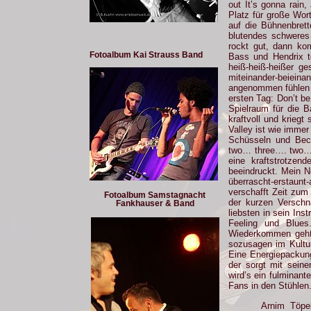
out It’s gonna rain
Platz für große Wort
auf die Bühnenbret
blutendes schweres
rockt gut, dann ko
Fotoalbum Kai Strauss Band
Bass und Hendrix t
heiß-heiß-heißer ge
miteinander-beiein
angenommen fühlen 
ersten Tag: Don’t be
Spielraum für die B
kraftvoll und kriegt
Valley ist wie immer
Schüsseln und Beck
two… three…. two…. 
eine kraftstrotzen
beeindruckt. Mein 
überrascht-erstau
verschafft Zeit zum
Fotoalbum Samstagnacht
der kurzen Verschn
Fankhauser & Band
liebsten in sein Ins
Feeling und Blues
Wiederkommen geht 
sozusagen im Kultur
Eine Energiepackung
der sorgt mit sein
wird’s ein fulminan
Fans in den Stühlen
Arnim Töpel