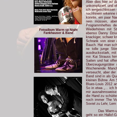
Aber dies hier ist 
unkompliziert und 
ich eingeschlossen 
nachhinein erkenne 
konnte, ein paar Na
nein müssen, abe
Programmheftes de
Wiederhören mit St
Fotoalbum Warm up Night
Fankhauser & Band
ebenso Danny Dziuk
knackiger, schwer k
Schrank von einer
Bauch. Hat man sch
ne tolle junge Sti
ausdrucksstark, mit 
mir. Kai Strauss him
Saiten und hat offe
Überzeugungstäter 
Wochenende. Manche 
verseucht, aber der
Band sind in als Qua
kleinen Bühne. Am S
Blues-Louis 2012 a
So in etwa „… ich h
mir ausnahmsweise 
die Hand zu schütte
noch immer The Voi
Soviel zu Lehr, Lern
Das Warm-up
geht so ein Hallo!-